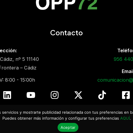
Contacto
ección:
Teléfo
Cádiz, nº 5 11140
956 440
 Frontera – Cádiz
Email
V: 8:00 - 15:00h
comunicacion
 servicios y mostrarte publicidad relacionada con tus preferencias en b
egal
|
Política de Privacidad
|
Política de Calidad
|
Uso de 
Puedes obtener más información y configurar tus preferencias
AQUÍ
.
Copyright © 2026
OPP72 Conil
Aceptar