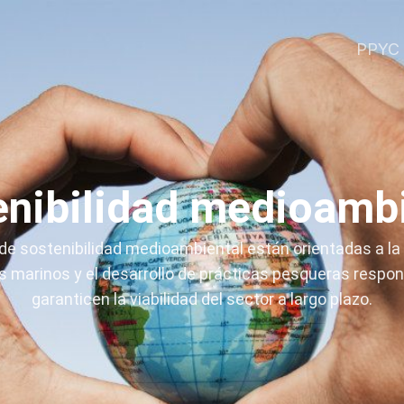
PPYC
enibilidad medioambi
de sostenibilidad medioambiental están orientadas a la
s marinos y el desarrollo de prácticas pesqueras respo
garanticen la viabilidad del sector a largo plazo.