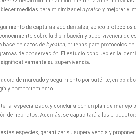
a OPP-72 desarrolló una acción orientada a identificar l
tablecer medidas para minimizar el
bycatch
y mejorar el m
seguimiento de capturas accidentales, aplicó protocolos
l conocimiento sobre la distribución y supervivencia de 
una base de datos de
bycatch
, pruebas para protocolos de
gramas de conservación. El estudio concluyó en la ident
 significativamente su supervivencia.
adora de marcado y seguimiento por satélite, en colabor
ogía y comportamiento.
erial especializado, y concluirá con un plan de manejo 
ión de neonatos. Además, se capacitará a los productor
re estas especies, garantizar su supervivencia y propon