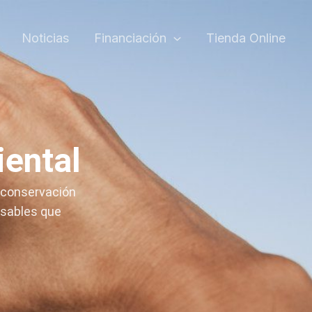
Noticias
Financiación
Tienda Online
ental
 conservación
nsables que